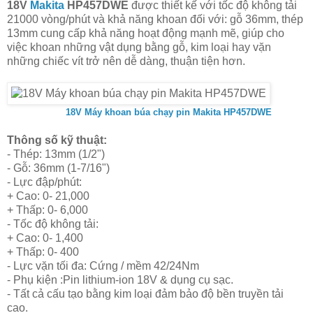
18V
Makita
HP457DWE
được thiết kế với tốc độ không tải
21000 vòng/phút và khả năng khoan đối với: gỗ 36mm, thép
13mm cung cấp khả năng hoạt động mạnh mẽ, giúp cho
việc khoan những vật dụng bằng gỗ, kim loại hay vặn
những chiếc vít trở nên dễ dàng, thuận tiện hơn.
18V Máy khoan búa chạy pin Makita HP457DWE
Thông số kỹ thuật:
- Thép: 13mm (1/2")
- Gỗ: 36mm (1-7/16")
- Lực đập/phút:
+ Cao: 0- 21,000
+ Thấp: 0- 6,000
- Tốc độ không tải:
+ Cao: 0- 1,400
+ Thấp: 0- 400
- Lực vặn tối đa: Cứng / mềm 42/24Nm
- Phụ kiện :Pin lithium-ion 18V & dụng cụ sạc.
- Tất cả cấu tạo bằng kim loại đảm bảo độ bền truyền tải
cao.