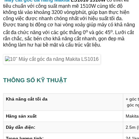
tiêu chuẩn với công suất mạnh mẽ 1510W cùng tốc độ
không tải vào khoảng 3200 vòng/phút, giúp bạn thực hiện
công việc được nhanh chóng nhất với hiệu suất tối đa.
Được trang bị động cơ hai vòng xoáy giúp máy có khả năng
o
o
cắt đa chức năng với các góc thẳng 0
và góc 45
. Lưỡi cắt
rắn chắc, sắc bén cho khả năng cắt nhanh, gọn đẹp mà
không làm hư hại bề mặt và cấu trúc vật liệu.
THÔNG SỐ KỸ THUẬT
Khả năng cắt tối đa
+ góc 
góc ng
Hãng sản xuất
Makita
Dây dẫn điện:
2.5m (
Trọng lượng tịnh:
24.1kg