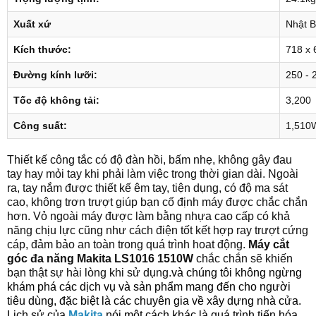
Xuất xứ
Nhật B
Kích thước:
718 x 
Đường kính lưỡi:
250 - 
Tốc độ không tải:
3,200
Công suất:
1,510
Thiết kế công tắc có độ đàn hồi, bấm nhẹ, không gây đau
tay hay mỏi tay khi phải làm việc trong thời gian dài. Ngoài
ra, tay nắm được thiết kế êm tay, tiện dụng, có độ ma sát
cao, không trơn trượt giúp bạn cố định máy được chắc chắn
hơn. Vỏ ngoài máy được làm bằng nhựa cao cấp có khả
năng chịu lực cũng như cách điện tốt kết hợp ray trượt cứng
cáp, đảm bảo an toàn trong quá trình hoat động.
Máy cắt
góc đa năng Makita LS1016 1510W
chắc chắn sẽ khiến
bạn thật sự hài lòng khi sử dụng.
và chúng tôi không ngừng
khám phá các dịch vụ và sản phẩm mang đến cho người
tiêu dùng, đặc biệt là các chuyên gia về xây dựng nhà cửa
.
Lịch sử của
Makita
nói một cách khác là quá trình tiến hóa