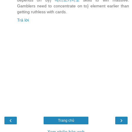
depends on by}
메리트카지노
skills to win massive.
Gamblers need to concentrate on to} element earlier than
getting ruthless with cards.
Trả lời
‹
›
Trang chủ
Xem phiên bản web