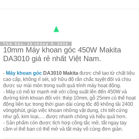
Thứ Sáu, 16 tháng 9, 2016
10mm Máy khoan góc 450W Makita
DA3010 giá rẻ nhất Việt Nam.
-
Máy khoan góc
DA3010 Makita
được chế tạo từ chất liệu
cao cấp, không rỉ sét, sở hữu độ rắn chắc tuyệt đối và chịu
được sự mài mòn trong suốt quá trình máy hoạt động.
- Máy có mô tơ mạnh mẽ với công suất lên đến 450W và
đường kính khoan đối với: thép 10mm, gỗ 25mm có thể hoạt
động liên tục trong thời gian dài cùng tốc độ không tải 2400
vòng/phút, giúp việc khoan những vật dụng, chi tiết cứng
như gỗ, kim loại,… được nhanh chóng và hiệu quả hơn.
- Sản phẩm còn được tích hợp công tắc mở, tắt ngay tay
cầm vì thế bạn có thể mở và tắt máy vô cùng đơn giản.